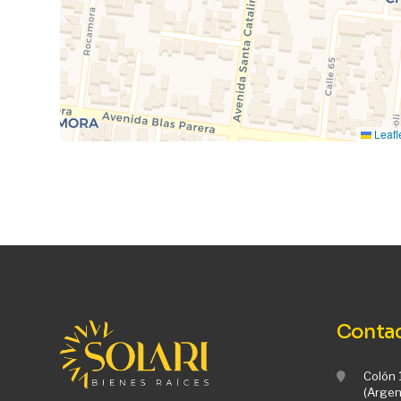
Leafl
Conta
Colón 
(Argen