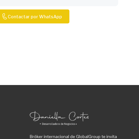
Contactar por WhatsApp
Bróker internacional de GlobalGroup te invita