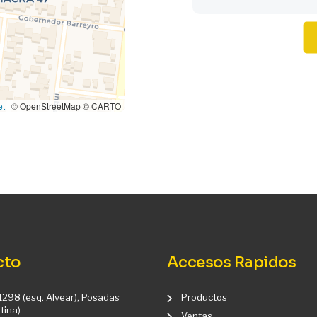
et
|
© OpenStreetMap © CARTO
cto
Accesos Rapidos
1298 (esq. Alvear), Posadas
Productos
tina)
Ventas