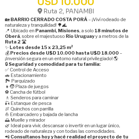
USD 10.000
Ruta 2, PANAMBI
🏡
BARRIO CERRADO COSTA PORÁ
– ¡Viví rodeado de
naturaleza y tranquilidad! 🌳🌊
📍 Ubicado en
Panambí, Misiones
, a solo
18 minutos de
Oberá
, sobre el majestuoso
Río Uruguay
y a metros de la
Ruta 2
🛣️
✨
Lotes desde 15 x 23,25 m²
💰
Precios desde U$D 10.000 hasta U$D 18.000
–
¡Inversión segura en un entorno natural privilegiado! 🌎
🔒
Seguridad y comodidad para tu familia:
✅ Control de Acceso
🚗 Estacionamiento
🏞️ Parquizado
👧🧒 Plaza de juegos
⚽ Cancha de fútbol
🚶 Senderos para caminar
🎣 Estanque de pesca
🍖 Quinchos con parrilla
⛵ Embarcadero y bajada de lancha
🌅 Muelle y mirador
🌿 Ideal para vivir, descansar o invertir en un lugar único,
rodeado de naturaleza y con todas las comodidades.
📲
Consultanos hoy y hacé realidad el proyecto de tu